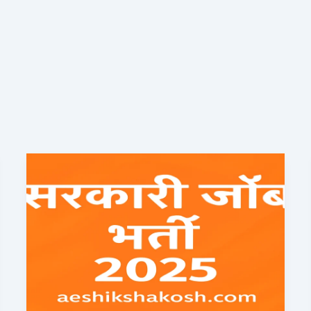
सरकारी
जॉब
भर्ती
2025:
10
बड़े
अवसर