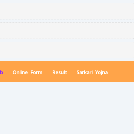
ob
Online Form
Result
Sarkari Yojna