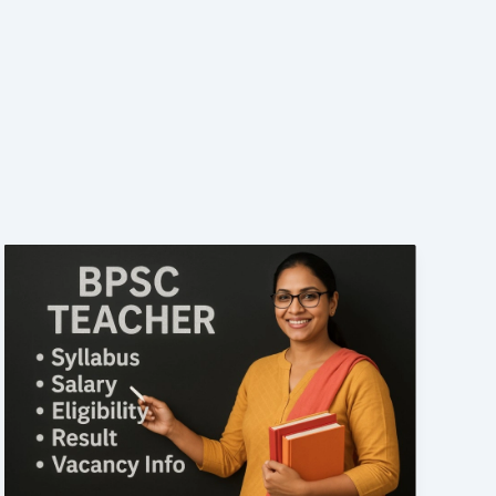
BPSC
Teacher:
12
गुप्त
रणनीतियां
जो
बिहार