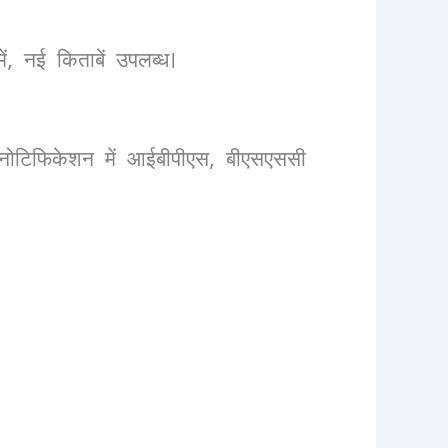
ं, नई किताबें उपलब्ध।
तम नोटिफिकेशन में आईबीपीएस, बीएसएससी