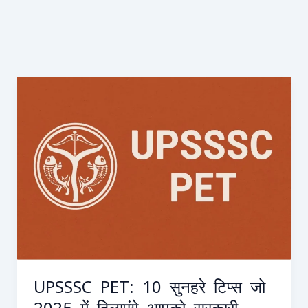
UPSSSC
PET:
10
सुनहरे
टिप्स
जो
2025
में
दिलाएंगे
आपको
सरकारी
नौकरी
UPSSSC PET: 10 सुनहरे टिप्स जो