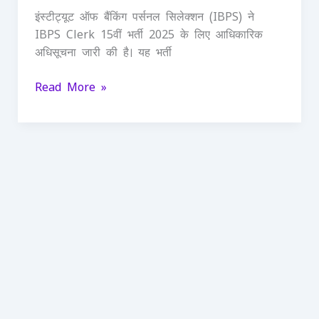
10277
इंस्टीट्यूट ऑफ बैंकिंग पर्सनल सिलेक्शन (IBPS) ने
शानदार
IBPS Clerk 15वीं भर्ती 2025 के लिए आधिकारिक
पदों
अधिसूचना जारी की है। यह भर्ती
के
लिए
Read More »
तुरंत
आवेदन
करें
13L