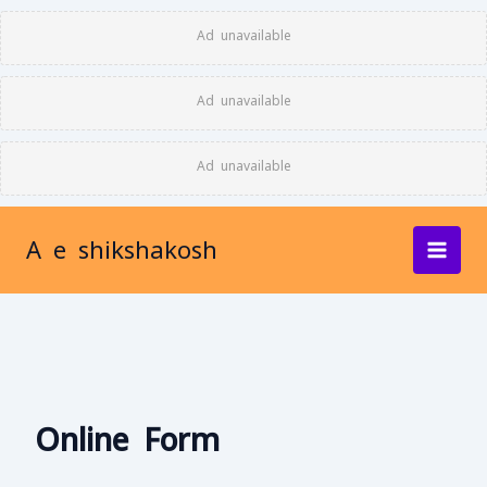
Skip
Ad unavailable
to
content
Ad unavailable
Ad unavailable
A e shikshakosh
Online Form